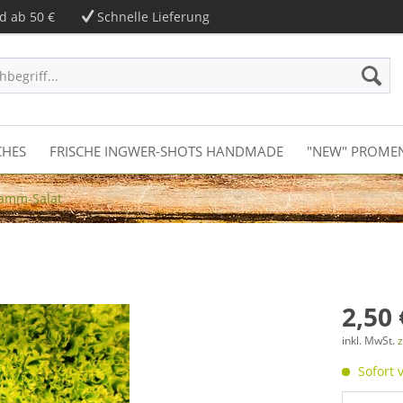
d ab 50 €
Schnelle Lieferung
CHES
FRISCHE INGWER-SHOTS HANDMADE
"NEW" PROME
tamm-Salat
2,50 
inkl. MwSt.
z
Sofort v