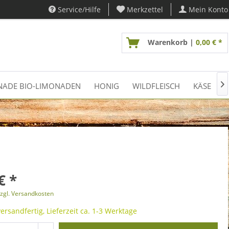
Service/Hilfe
Merkzettel
Mein Konto
Warenkorb |
0,00 € *
NADE BIO-LIMONADEN
HONIG
WILDFLEISCH
KÄSE
F

€ *
zgl. Versandkosten
ersandfertig, Lieferzeit ca. 1-3 Werktage