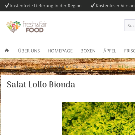
kostenfreie Lieferung in der Region
Kostenloser Versan
ÜBER UNS
HOMEPAGE
BOXEN
ÄPFEL
FRIS
Übersicht
Artikelstamm-Obst & Gemüse
Artikels
Salat Lollo Bionda